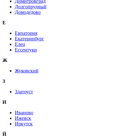
Димитровград
Долгопрудный
Домодедово
Е
Евпатория
Екатеринбург
Елец
Ессентуки
Ж
Жуковский
З
Златоуст
И
Иваново
Ижевск
Иркутск
Й