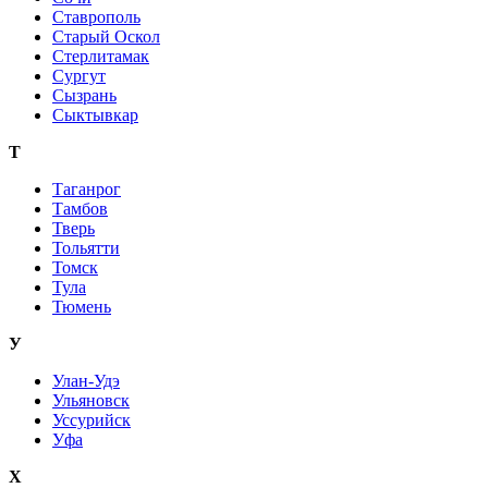
Ставрополь
Старый Оскол
Стерлитамак
Сургут
Сызрань
Сыктывкар
Т
Таганрог
Тамбов
Тверь
Тольятти
Томск
Тула
Тюмень
У
Улан-Удэ
Ульяновск
Уссурийск
Уфа
Х