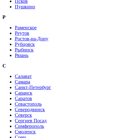
Псков
Пушкино
Р
Раменское
Реутов
Ростов-на-Дону
Рубцовск
Рыбинск
Рязань
С
Салават
Самара
Санкт-Петербург
Саранск
Саратов
Севастополь
Северодвинск
Северск
Сергиев Посад
Симферополь
Смоленск
Сочи