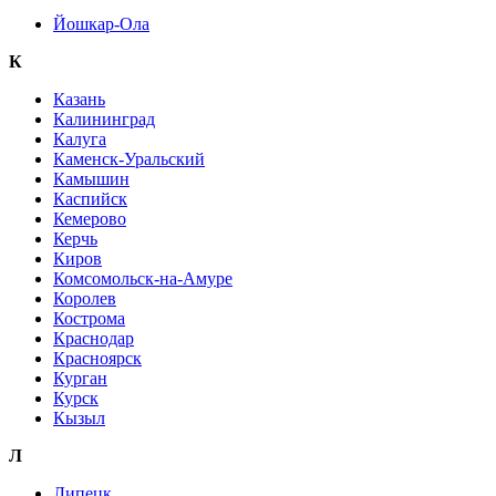
Йошкар-Ола
К
Казань
Калининград
Калуга
Каменск-Уральский
Камышин
Каспийск
Кемерово
Керчь
Киров
Комсомольск-на-Амуре
Королев
Кострома
Краснодар
Красноярск
Курган
Курск
Кызыл
Л
Липецк