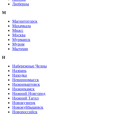
Люберцы
М
Магнитогорск
Махачкала
Миасс
Москва
Мурманск
Муром
Мытищи
Н
Набережные Челны
Назрань
Находка
Невинномысск
Нижневартовск
Нижнекамск
Нижний Новгород
Нижний Тагил
Новокузнецк
Новокуйбышевск
Новороссийск