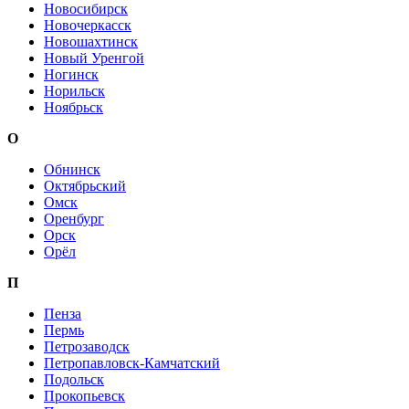
Новосибирск
Новочеркасск
Новошахтинск
Новый Уренгой
Ногинск
Норильск
Ноябрьск
О
Обнинск
Октябрьский
Омск
Оренбург
Орск
Орёл
П
Пенза
Пермь
Петрозаводск
Петропавловск-Камчатский
Подольск
Прокопьевск